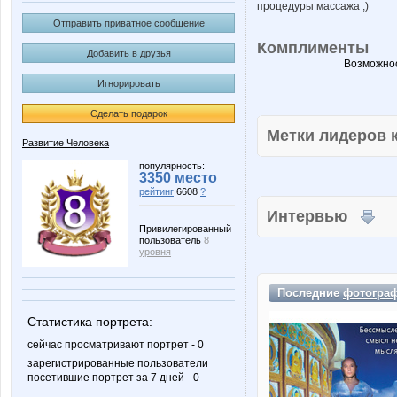
процедуры массажа ;)
Отправить приватное сообщение
Комплименты
Добавить в друзья
Возможнос
Игнорировать
Сделать подарок
Метки лидеров
Развитие Человека
популярность:
3350 место
рейтинг
6608
?
Интервью
Привилегированный
пользователь
8
уровня
Последние
фотогра
Статистика портрета:
сейчас просматривают портрет - 0
зарегистрированные пользователи
посетившие портрет за 7 дней - 0