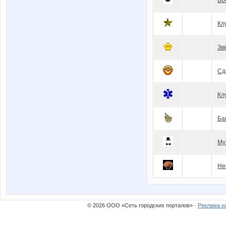
Бо
Кл
Зв
Сд
Кл
Ба
Му
Не
© 2026 ООО «Сеть городских порталов» ·
Реклама н