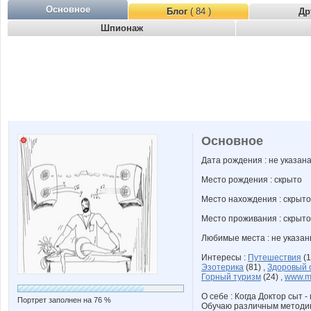
Основное
Блог
( 84 )
Др
Шпионаж
Основное
Дата рождения : не указан
Место рождения : скрыто
Место нахождения : скрыто
Место проживания : скрыто
Любимые места : не указа
Интересы :
Путешествия
(1
Эзотерика
(81) ,
Здоровый 
Горный туризм
(24) ,
www.m
О себе : Когда Доктор сыт - 
Портрет заполнен на 76 %
Обучаю различным методика