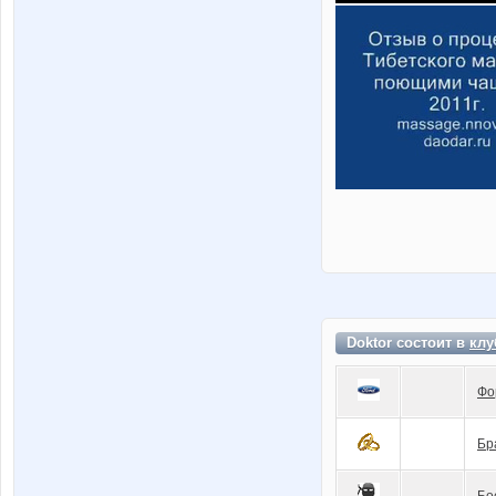
Doktor состоит в
клу
Фо
Бр