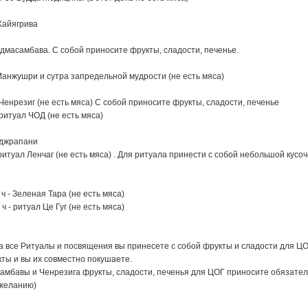
 Хайягрива
Падмасамбава. С собой приносите фрукты, сладости, печенье.
0 Манжушри и сутра запредельной мудрости (не есть мяса)
0 Ченрезиг (не есть мяса) С собой приносите фрукты, сладости, печенье
 ритуал ЧОД (не есть мяса)
Ваджрапани
0 ритуал Ленчаг (не есть мяса) . Для ритуала принести с собой небольшой ку
 ч - Зеленая Тара (не есть мяса)
 ч - ритуал Це Гуг (не есть мяса)
а все Ритуалы и посвящения вы принесете с собой фрукты и сладости для ЦО
ты и вы их совместно покушаете.
мбавы и Ченрезига фрукты, сладости, печенья для ЦОГ приносите обязател
 желанию)