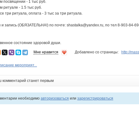
м посвящении - 1 тыс руб.
 ритуале - 1.5 тыс руб.
се три ритуала, оплата - 3 тыс за три ритуала.
 запись (ОБЯЗАТЕЛЬНА!) по почте: shastalka@yandex.ru, по тел 8-903-84-69
твенное состояние здоровой души.
Мне нравится
Добавлено со страницы:
http://ma
исание мероприят...
ш комментарий станет первым
мментарии необходимо
авторизоваться
или
зарегистрироваться