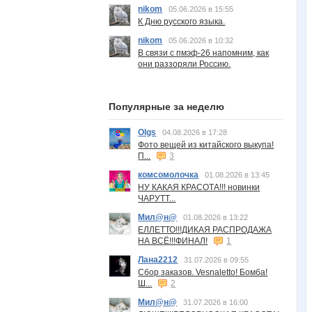
nikom
05.06.2026 в 15:55
К Дню русского языка.
nikom
05.06.2026 в 10:32
В связи с пмэф-26 напомним, как
они раззоряли Россию.
Популярные за неделю
Olgs
04.08.2026 в 17:28
Фото вещей из китайского выкупа!
П...
3
комсомолочка
01.08.2026 в 13:45
НУ КАКАЯ КРАСОТА!!! новинки
ЧАРУТТ...
Мил@н@
01.08.2026 в 13:22
ЕЛЛЕТТО!!!ДИКАЯ РАСПРОДАЖА
НА ВСЁ!!!ФИНАЛ!
1
Лана2212
31.07.2026 в 09:55
Сбор заказов. Vesnaletto! Бомба!
Ш...
2
Мил@н@
31.07.2026 в 16:00