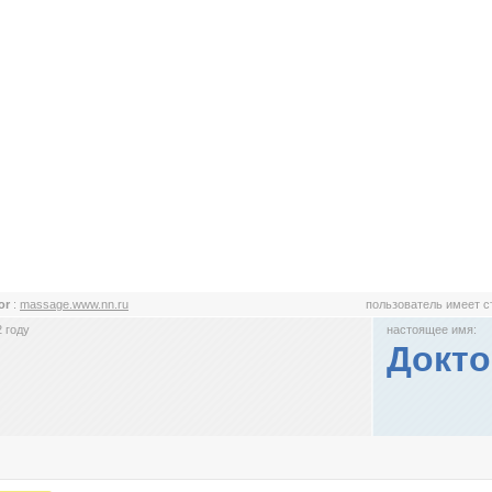
or
:
massage.www.nn.ru
пользователь имеет 
 году
настоящее имя:
Докто