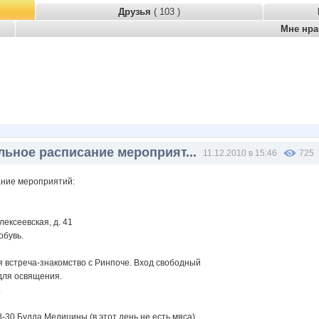
Друзья
( 103 )
Мне нр
льное расписание мероприят...
11.12.2010 в 15:46
725
ание мероприятий:
ексеевская, д. 41
обувь.
ая встреча-знакомство с Ринпоче. Вход свободный
для освящения.
.
8-30 Будда Медицины (в этот день не есть мяса)