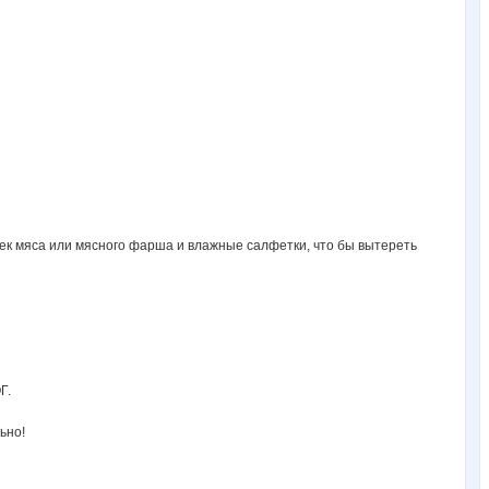
сочек мяса или мясного фарша и влажные салфетки, что бы вытереть
Г.
ьно!