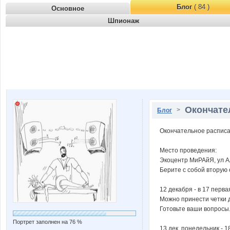
Блог
( 84 )
Основное
Шпионаж
Окончате
>
Блог
Окончательное распис
Место проведения:
Экоцентр МиРАйЯ, ул Ал
Берите с собой вторую 
12 декабря - в 17 перв
Можно принести четки 
Готовьте ваши вопросы
Портрет заполнен на 76 %
13 дек, понедельник - 1