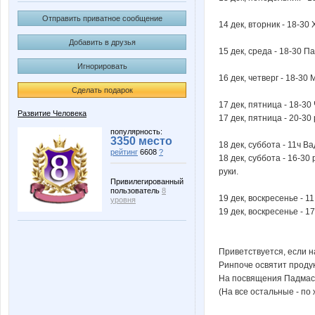
Отправить приватное сообщение
14 дек, вторник - 18-30
Добавить в друзья
15 дек, среда - 18-30 
Игнорировать
16 дек, четверг - 18-3
Сделать подарок
17 дек, пятница - 18-3
Развитие Человека
17 дек, пятница - 20-30
популярность:
3350 место
18 дек, суббота - 11ч 
рейтинг
6608
?
18 дек, суббота - 16-3
руки.
Привилегированный
пользователь
8
19 дек, воскресенье - 11
уровня
19 дек, воскресенье - 17
Приветствуется, если н
Ринпоче освятит продук
На посвящения Падмаса
(На все остальные - по