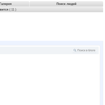
Галерея
Поиск людей
авится
( 11 )