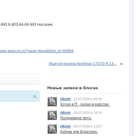
-993 8-903-84-69-993 Наталия.
ssage.www.nn.ru/?page=blog&blog_id=60969
Ищется резина Nordman 175\70 R 13...
Новые записи в блогах
nikom
21.07.2026 в 09:00
Хотел в IT - попал в рабство.
nikom
18.07.2026 в 19:19
Полдневное лето.
nikom
08.07.2026 в 13:07
Азбука для Буратино.